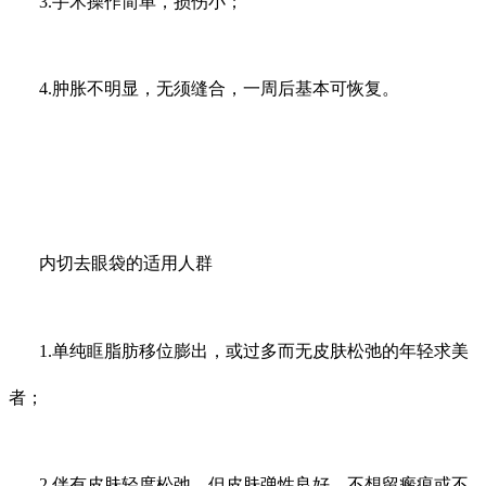
3.手术操作简单，损伤小；
4.肿胀不明显，无须缝合，一周后基本可恢复。
内切去眼袋的适用人群
1.单纯眶脂肪移位膨出，或过多而无皮肤松弛的年轻求美
者；
2.伴有皮肤轻度松弛，但皮肤弹性良好，不想留瘢痕或不