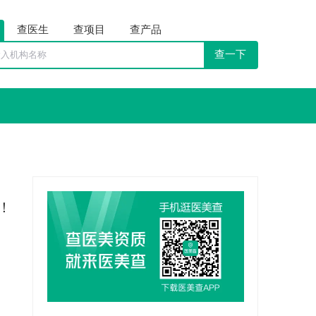
查医生
查项目
查产品
查一下
！