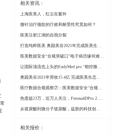
相关资讯：
上海医美人，红尘在窗外
微针治疗颈纹的疗效和耐受性究竟如何？
医美注射江湖的自我分裂
打造纯粹医美 奥园美谷2021年完成医美生态初步布局
医美数据安全“合规突破口”电子病历缘何难以推广？
让国际顶流也上头的EndyMed pro “相控微针”终于要红到国内了吗？
奥园美谷2021年营收15.4亿 完成医美生态初步布局
美
）
医疗数据合规观察⑦：医美数据安全“合规突破口”电子病历缘何难以推广？
皮
热度超23万，近万人关注，Fotona4DPro 2.0云上峰会圆满成功！
常
从玻尿酸到微分子玻尿酸，益肤的科技创新路
症
相关报价：