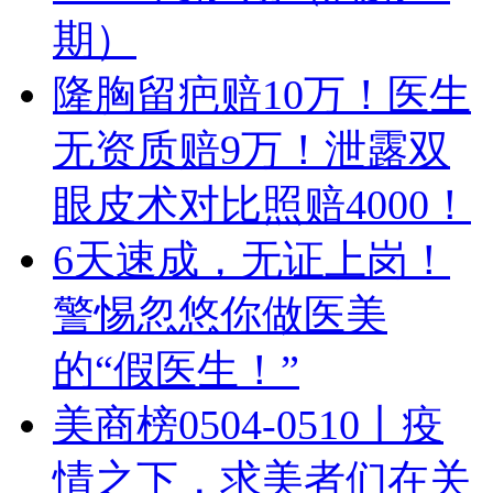
期）
隆胸留疤赔10万！医生
无资质赔9万！泄露双
眼皮术对比照赔4000！
6天速成，无证上岗！
警惕忽悠你做医美
的“假医生！”
美商榜0504-0510丨疫
情之下，求美者们在关