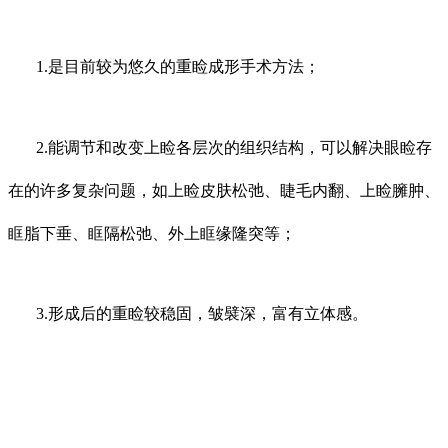
1.是目前较为悠久的重睑成形手术方法；
2.能调节和改变上睑各层次的组织结构，可以解决眼睑存
在的许多复杂问题，如上睑皮肤松弛、睫毛内翻、上睑臃肿、
眶脂下垂、眶隔松弛、外上眶缘隆突等；
3.形成后的重睑较稳固，皱襞深，富有立体感。