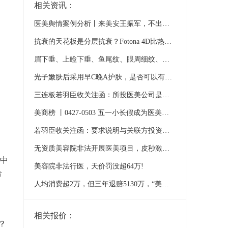
相关资讯：
医美舆情案例分析丨来美安王振军，不出意外的话，该出意外了！
抗衰的天花板是分层抗衰？Fotona 4D比热玛吉、超声刀、超声炮效果更好？
眉下垂、上睑下垂、鱼尾纹、眼周细纹、眼袋泪沟……眼周衰老怎么改善？
光子嫩肤后采用早C晚A护肤，是否可以有效提高治疗疗效？
三连板若羽臣收关注函：所投医美公司是否存在虚假宣传、存在医美贷等消费分期金融产品？
美商榜 丨0427-0503 五一小长假成为医美黄金档，美白抗衰需求激增
若羽臣收关注函：要求说明与关联方投资医美公司的必要性及合理性
无资质美容院非法开展医美项目，皮秒激光导致烧伤、皮炎
业中
美容院非法行医，天价罚没超64万!
合
人均消费超2万，但三年退赔5130万，“美容界爱马仕”凭什么撑起上市梦？
相关报价：
？